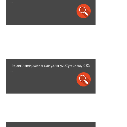
...
Перепланировка санузла ул.Сумская, 6К5
...