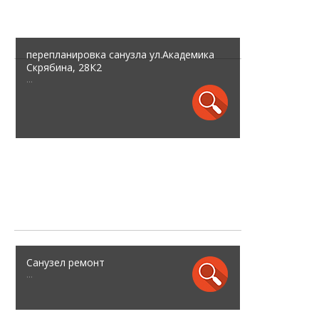
перепланировка санузла ул.Академика
Скрябина, 28К2
...
Санузел ремонт
...