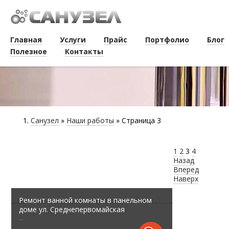
Главная
Услуги
Прайс
Портфолио
Блог
Полезное
Контакты
Санузел
»
Наши работы
» Страница 3
1
2
3
4
Назад
Вперед
Наверх
Ремонт ванной комнаты в панельном
доме ул. Среднепервомайская
...